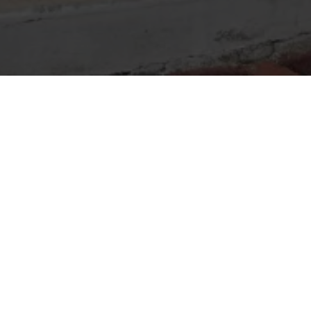
Mon compte
Vous avez déjà utilisé ce service ?
Email
*
Mot de passe
*
Mot de passe oublié ?